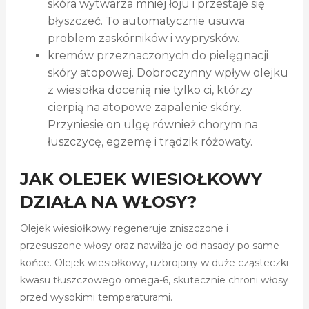
skóra wytwarza mniej łoju i przestaje się
błyszczeć. To automatycznie usuwa
problem zaskórników i wyprysków.
kremów przeznaczonych do pielęgnacji
skóry atopowej. Dobroczynny wpływ olejku
z wiesiołka docenią nie tylko ci, którzy
cierpią na atopowe zapalenie skóry.
Przyniesie on ulgę również chorym na
łuszczycę, egzemę i trądzik różowaty.
JAK OLEJEK WIESIOŁKOWY
DZIAŁA NA WŁOSY?
Olejek wiesiołkowy regeneruje zniszczone i
przesuszone włosy oraz nawilża je od nasady po same
końce. Olejek wiesiołkowy, uzbrojony w duże cząsteczki
kwasu tłuszczowego omega-6, skutecznie chroni włosy
przed wysokimi temperaturami.