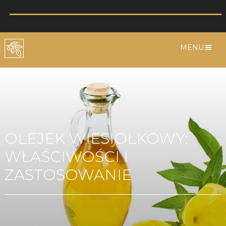
MENU
OLEJEK WIESIOŁKOWY:
WŁAŚCIWOŚCI I
ZASTOSOWANIE