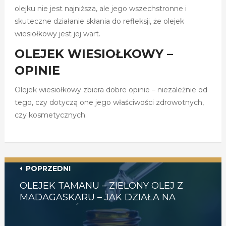
olejku nie jest najniższa, ale jego wszechstronne i
skuteczne działanie skłania do refleksji, że olejek
wiesiołkowy jest jej wart.
OLEJEK WIESIOŁKOWY –
OPINIE
Olejek wiesiołkowy zbiera dobre opinie – niezależnie od
tego, czy dotyczą one jego właściwości zdrowotnych,
czy kosmetycznych.
POPRZEDNI
OLEJEK TAMANU – ZIELONY OLEJ Z
MADAGASKARU – JAK DZIAŁA NA
WŁOSY I SKÓRĘ? TEST, OPINIE, CENA