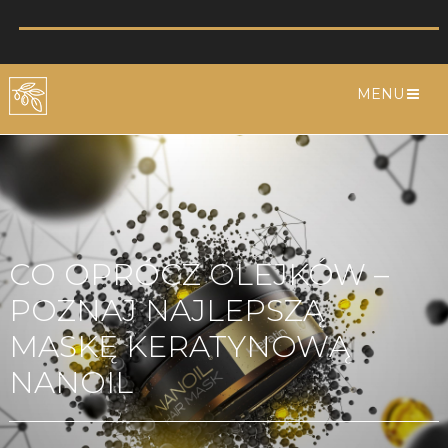
MENU
CO OPRÓCZ OLEJKÓW –
POZNAJ NAJLEPSZĄ
MASKĘ KERATYNOWĄ
NANOIL