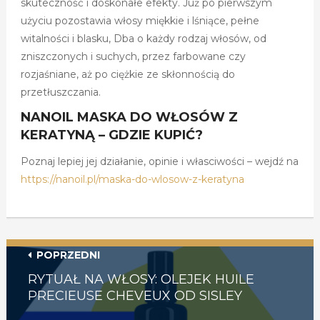
skuteczność i doskonałe efekty. Już po pierwszym
użyciu pozostawia włosy miękkie i lśniące, pełne
witalności i blasku, Dba o każdy rodzaj włosów, od
zniszczonych i suchych, przez farbowane czy
rozjaśniane, aż po ciężkie ze skłonnością do
przetłuszczania.
NANOIL MASKA DO WŁOSÓW Z
KERATYNĄ – GDZIE KUPIĆ?
Poznaj lepiej jej działanie, opinie i własciwości – wejdź na
https://nanoil.pl/maska-do-wlosow-z-keratyna
POPRZEDNI
RYTUAŁ NA WŁOSY: OLEJEK HUILE
PRECIEUSE CHEVEUX OD SISLEY