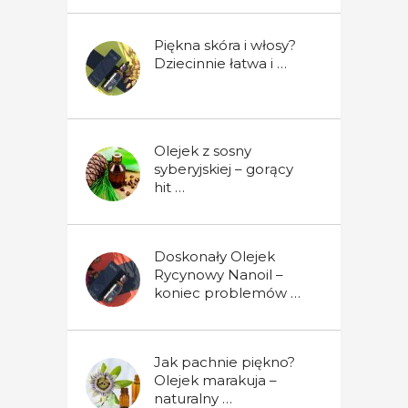
Piękna skóra i włosy?
Dziecinnie łatwa i …
Olejek z sosny
syberyjskiej – gorący
hit …
Doskonały Olejek
Rycynowy Nanoil –
koniec problemów …
Jak pachnie piękno?
Olejek marakuja –
naturalny …