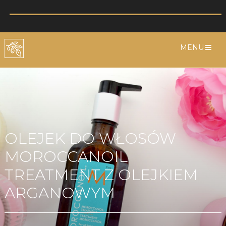
MENU
OLEJEK DO WŁOSÓW
MOROCCANOIL
TREATMENT Z OLEJKIEM
ARGANOWYM