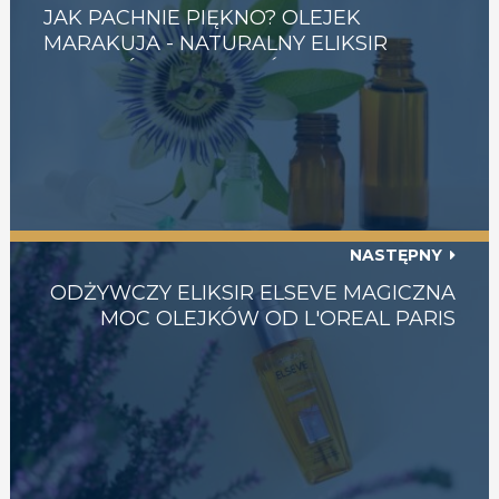
JAK PACHNIE PIĘKNO? OLEJEK
MARAKUJA - NATURALNY ELIKSIR
MŁODOŚCI DO WŁOSÓW I CIAŁA -
CENA, OPINIE, EFEKTY
NASTĘPNY
ODŻYWCZY ELIKSIR ELSEVE MAGICZNA
MOC OLEJKÓW OD L'OREAL PARIS